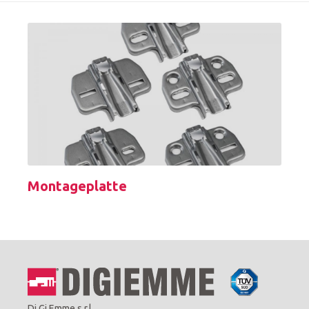
Montageplatte
Di.Gi.Emme s.r.l.