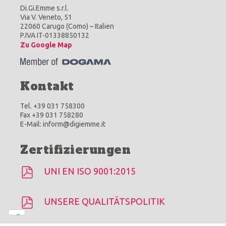
Di.Gi.Emme s.r.l.
Via V. Veneto, 51
22060 Carugo (Como) – Italien
P.IVA IT-01338850132
Zu Google Map
Kontakt
Tel. +39 031 758300
Fax +39 031 758280
E-Mail: inform@digiemme.it
Zertifizierungen
UNI EN ISO 9001:2015
UNSERE QUALITÄTSPOLITIK