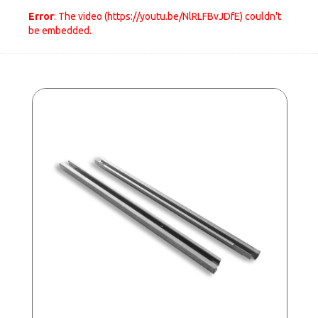
Error
: The video (https://youtu.be/NlRLFBvJDfE) couldn't
be embedded.