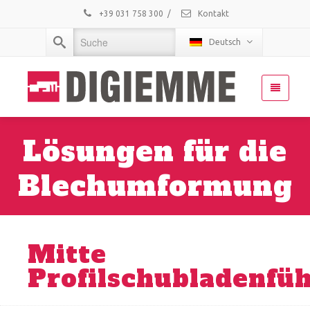
+39 031 758 300
/
Kontakt
Deutsch
Lösungen für die
Blechumformung
Mitte
Profilschubladenfü