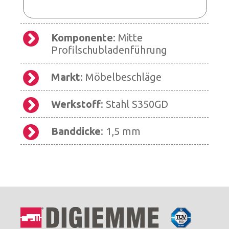
Komponente
: Mitte
Profilschubladenführung
Markt
: Möbelbeschläge
Werkstoff
: Stahl S350GD
Banddicke
: 1,5 mm