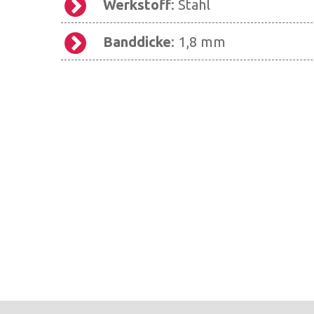
Werkstoff
: Stahl
Banddicke
: 1,8 mm