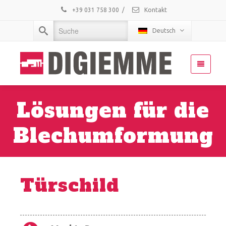
+39 031 758 300
/
Kontakt
Deutsch
Lösungen für die
Blechumformung
Türschild