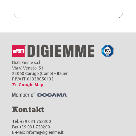
Di.Gi.Emme s.r.l.
Via V. Veneto, 51
22060 Carugo (Como) – Italien
P.IVA IT-01338850132
Zu Google Map
Kontakt
Tel. +39 031 758300
Fax +39 031 758280
E-Mail: inform@digiemme.it