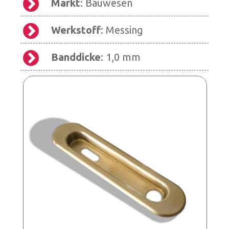
Markt
: Bauwesen
Werkstoff
: Messing
Banddicke
: 1,0 mm