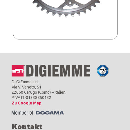
Di.Gi.Emme s.r.l.
Via V. Veneto, 51
22060 Carugo (Como) – Italien
P.IVA IT-01338850132
Zu Google Map
Kontakt