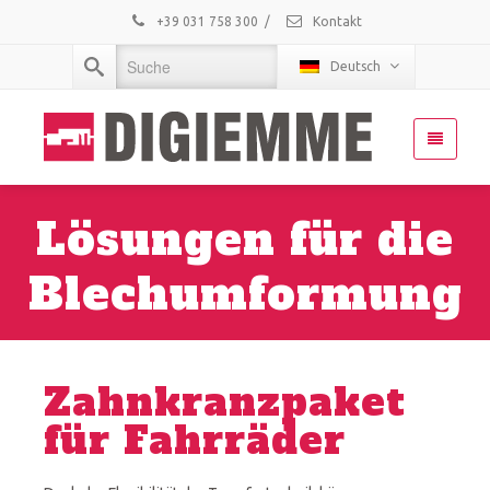
+39 031 758 300
/
Kontakt
Deutsch
Lösungen für die
Blechumformung
Zahnkranzpaket
für Fahrräder