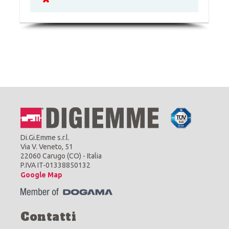
Di.Gi.Emme s.r.l.
Via V. Veneto, 51
22060 Carugo (CO) - Italia
P.IVA IT-01338850132
Google Map
Contatti