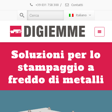
+39 031 758 300
/
Contatti
Italiano
Soluzioni per lo
stampaggio a
freddo di metalli