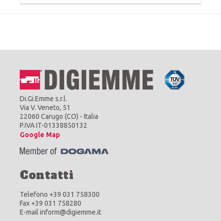
Di.Gi.Emme s.r.l.
Via V. Veneto, 51
22060 Carugo (CO) - Italia
P.IVA IT-01338850132
Google Map
Contatti
Telefono +39 031 758300
Fax +39 031 758280
E-mail inform@digiemme.it