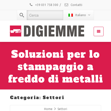
+39 031 758 300
/
Contatti
Italiano
Soluzioni per lo
stampaggio a
freddo di metalli
Categoria: Settori
Home
Settori