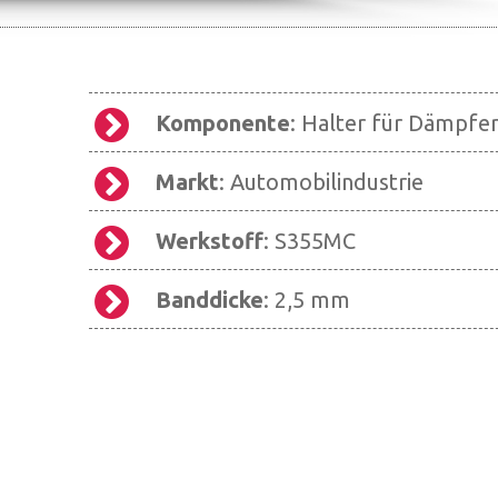
Komponente
: Halter für Dämpfe
Markt
: Automobilindustrie
Werkstoff
: S355MC
Banddicke
: 2,5 mm