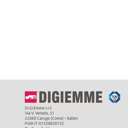
Di.Gi.Emme s.r.l.
Via V. Veneto, 51
22060 Carugo (Como) – Italien
P.IVA IT-01338850132