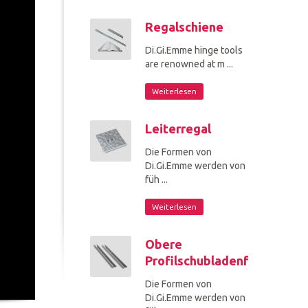
Regalschiene
Di.Gi.Emme hinge tools
are renowned at m ...
Weiterlesen
Leiterregal
Die Formen von
Di.Gi.Emme werden von
füh ...
Weiterlesen
Obere
Profilschubladenführung
Die Formen von
Di.Gi.Emme werden von