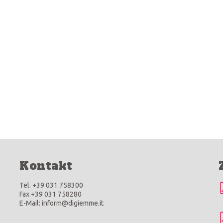
Kontakt
Tel. +39 031 758300
Fax +39 031 758280
E-Mail: inform@digiemme.it