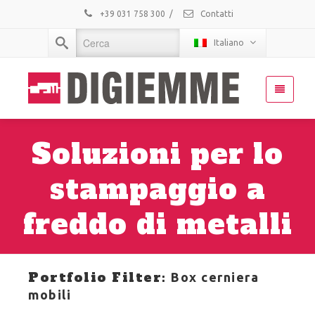
+39 031 758 300
/
Contatti
Italiano
Soluzioni per lo
stampaggio a
freddo di metalli
Portfolio Filter:
Box cerniera
mobili