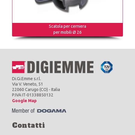
Scatola per cerniera
per mobili Ø 26
Di.Gi.Emme s.r.l.
Via V. Veneto, 51
22060 Carugo (CO) - Italia
P.IVA IT-01338850132
Google Map
Contatti