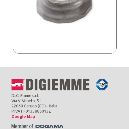
Di.Gi.Emme s.r.l.
Via V. Veneto, 51
22060 Carugo (CO) - Italia
P.IVA IT-01338850132
Google Map