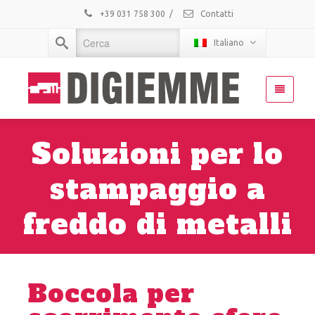
+39 031 758 300
/
Contatti
Italiano
Soluzioni per lo
stampaggio a
freddo di metalli
Boccola per