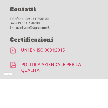
Contatti
Telefono +39 031 758300
Fax +39 031 758280
E-mail inform@digiemme.it
Certificazioni
UNI EN ISO 9001:2015
POLITICA AZIENDALE PER LA
QUALITÀ
Di.Gi.Emme © 2026 |
Cookie Policy
-
Privacy Policy
Le tue preferenze relative alla privacy