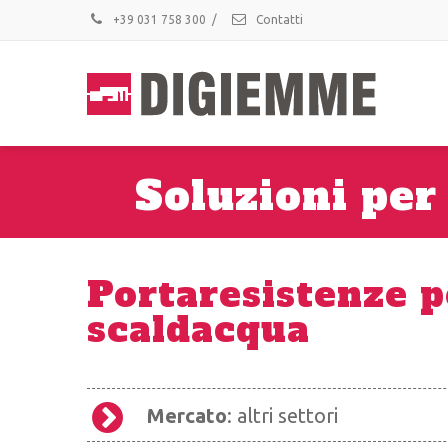
+39 031 758 300
/
Contatti
Soluzioni per
Portaresistenze p
scaldacqua
Mercato
: altri settori