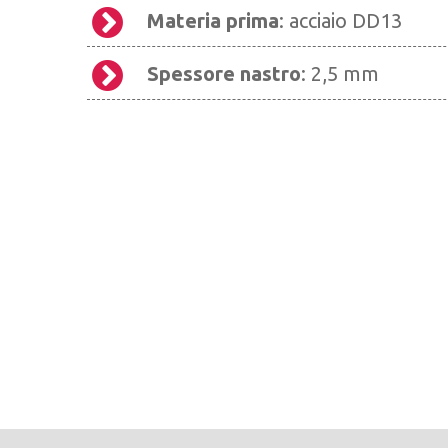
Materia prima
: acciaio DD13
Spessore nastro
: 2,5 mm