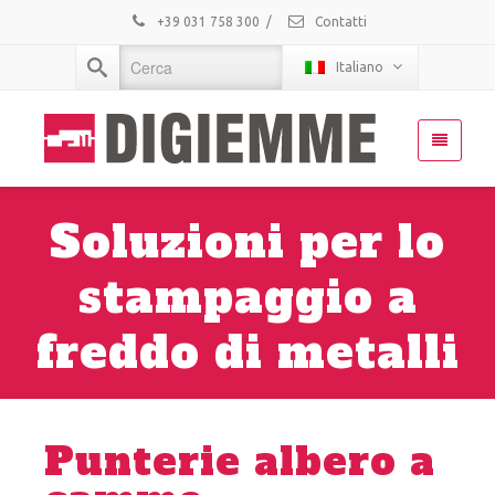
+39 031 758 300
/
Contatti
Italiano
Soluzioni per lo
stampaggio a
freddo di metalli
Punterie albero a