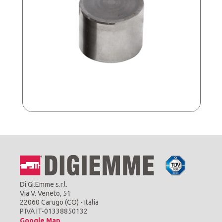
Di.Gi.Emme s.r.l.
Via V. Veneto, 51
22060 Carugo (CO) - Italia
P.IVA IT-01338850132
Google Map