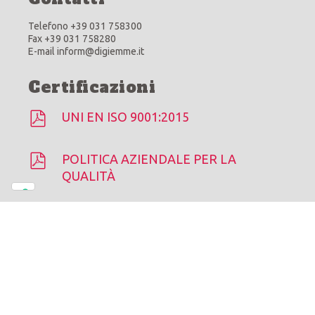
Telefono +39 031 758300
Fax +39 031 758280
E-mail inform@digiemme.it
Certificazioni
UNI EN ISO 9001:2015
POLITICA AZIENDALE PER LA
QUALITÀ
Di.Gi.Emme © 2026 |
Cookie Policy
-
Privacy Policy
Le tue preferenze relative alla privacy
Informativa sulla raccolta