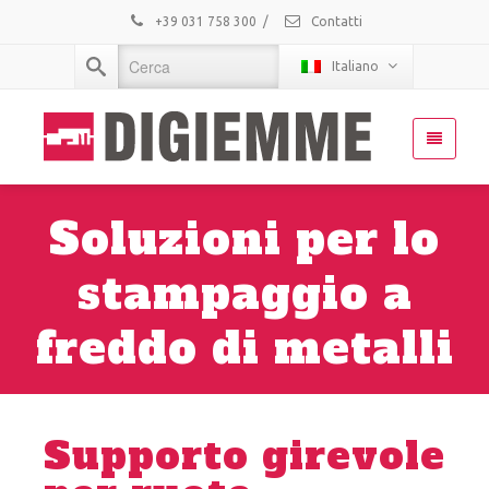
+39 031 758 300
/
Contatti
Italiano
Soluzioni per lo
stampaggio a
freddo di metalli
Supporto girevole