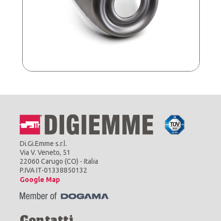
Di.Gi.Emme s.r.l.
Via V. Veneto, 51
22060 Carugo (CO) - Italia
P.IVA IT-01338850132
Google Map
Contatti