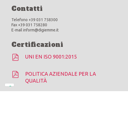
Contatti
Telefono +39 031 758300
Fax +39 031 758280
E-mail inform@digiemme.it
Certificazioni
UNI EN ISO 9001:2015
POLITICA AZIENDALE PER LA
QUALITÀ
Di.Gi.Emme © 2026 |
Cookie Policy
-
Privacy Policy
Le tue preferenze relative alla privacy