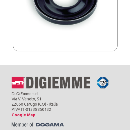
Di.Gi.Emme s.r.l.
Via V. Veneto, 51
22060 Carugo (CO) - Italia
P.IVA IT-01338850132
Google Map