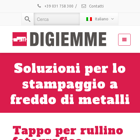
+39 031 758 300
/
Contatti
Italiano
Soluzioni per lo
stampaggio a
freddo di metalli
Tappo per rullino