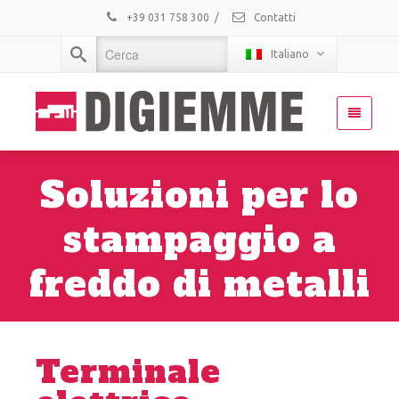
+39 031 758 300
/
Contatti
Italiano
Soluzioni per lo
stampaggio a
freddo di metalli
Terminale