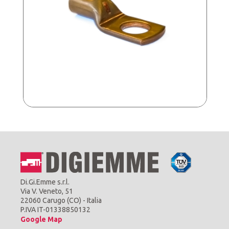
Di.Gi.Emme s.r.l.
Via V. Veneto, 51
22060 Carugo (CO) - Italia
P.IVA IT-01338850132
Google Map