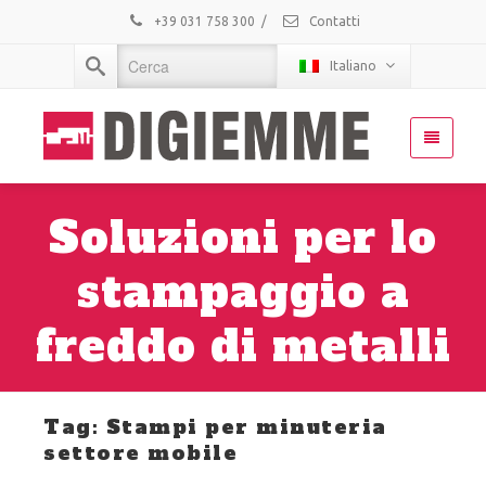
+39 031 758 300
/
Contatti
Italiano
Soluzioni per lo
stampaggio a
freddo di metalli
Tag: Stampi per minuteria
settore mobile