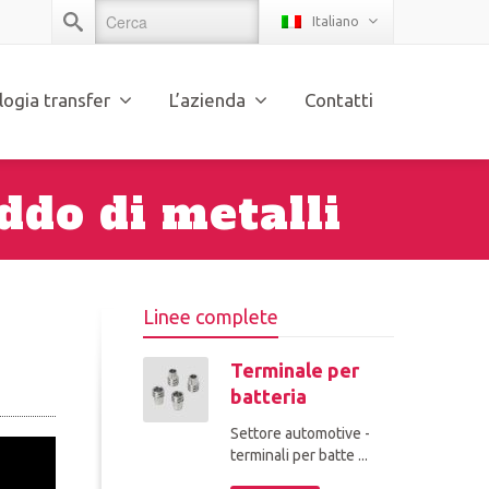
Italiano
logia transfer
L’azienda
Contatti
ddo di metalli
Linee complete
Terminale per
batteria
Settore automotive -
terminali per batte ...