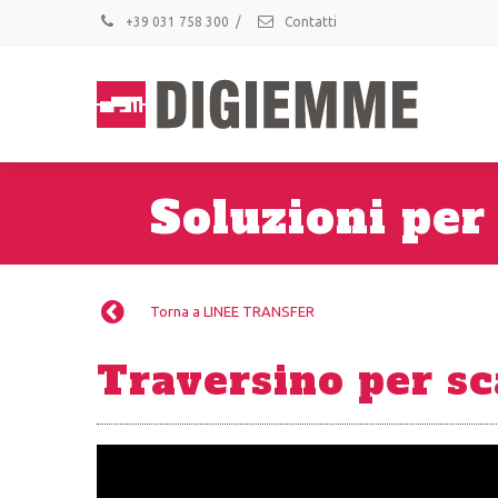
+39 031 758 300
/
Contatti
Soluzioni per
Torna a LINEE TRANSFER
Traversino per sca