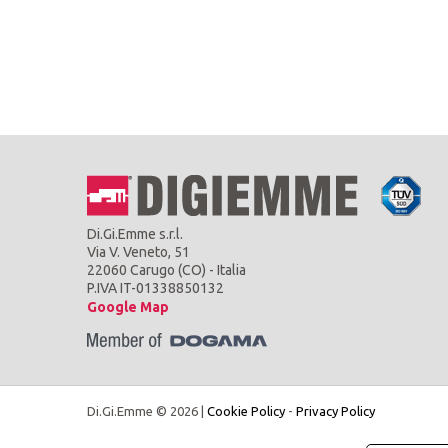
Di.Gi.Emme s.r.l.
Via V. Veneto, 51
22060 Carugo (CO) - Italia
P.IVA IT-01338850132
Google Map
Di.Gi.Emme © 2026 |
Cookie Policy
-
Privacy Policy